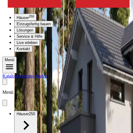
250
Häuser
Einzugsfertig bauen
Lösungen
Service & Hilfe
Live erleben
Kontakt
Menü
Katalog
Beratung finden
Menü
Häuser
250