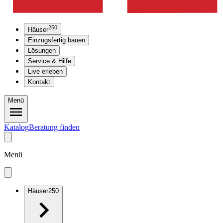
250
Häuser
Einzugsfertig bauen
Lösungen
Service & Hilfe
Live erleben
Kontakt
Menü
Katalog
Beratung finden
Menü
Häuser
250