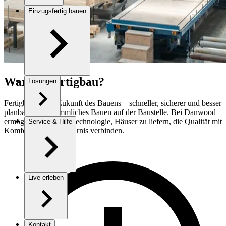
Einzugsfertig bauen
Warum Fertigbau?
Lösungen
Fertigbau ist die Zukunft des Bauens – schneller, sicherer und besser
planbar als herkömmliches Bauen auf der Baustelle. Bei Danwood
ermöglicht uns diese Technologie, Häuser zu liefern, die Qualität mit
Service & Hilfe
Komfort und Zeitersparnis verbinden.
Live erleben
Kontakt