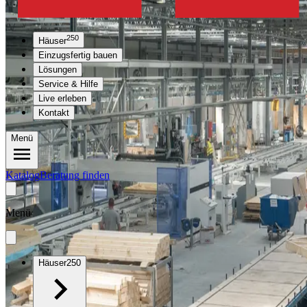
250
Häuser
Einzugsfertig bauen
Lösungen
Service & Hilfe
Live erleben
Kontakt
Menü
Katalog
Beratung finden
Menü
Häuser
250