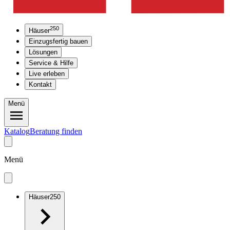
250
Häuser
Einzugsfertig bauen
Lösungen
Service & Hilfe
Live erleben
Kontakt
Menü
Katalog
Beratung finden
Menü
Häuser
250