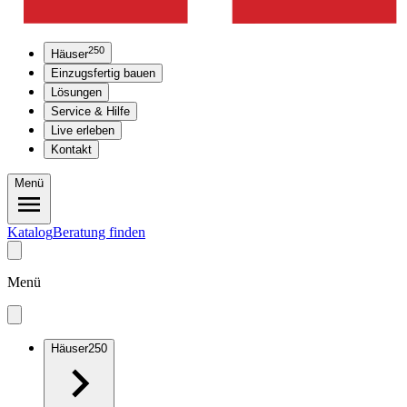
250
Häuser
Einzugsfertig bauen
Lösungen
Service & Hilfe
Live erleben
Kontakt
Menü
Katalog
Beratung finden
Menü
Häuser
250