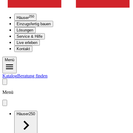
250
Häuser
Einzugsfertig bauen
Lösungen
Service & Hilfe
Live erleben
Kontakt
Menü
Katalog
Beratung finden
Menü
Häuser
250