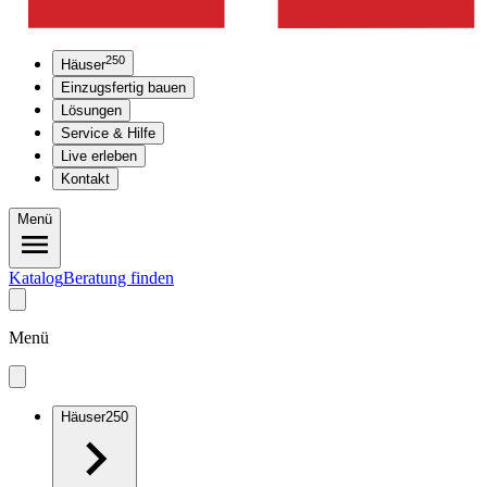
250
Häuser
Einzugsfertig bauen
Lösungen
Service & Hilfe
Live erleben
Kontakt
Menü
Katalog
Beratung finden
Menü
Häuser
250