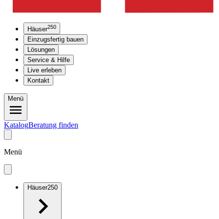
250
Häuser
Einzugsfertig bauen
Lösungen
Service & Hilfe
Live erleben
Kontakt
Menü
Katalog
Beratung finden
Menü
Häuser
250