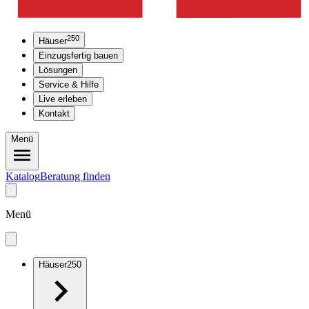
250
Häuser
Einzugsfertig bauen
Lösungen
Service & Hilfe
Live erleben
Kontakt
Menü
Katalog
Beratung finden
Menü
Häuser
250