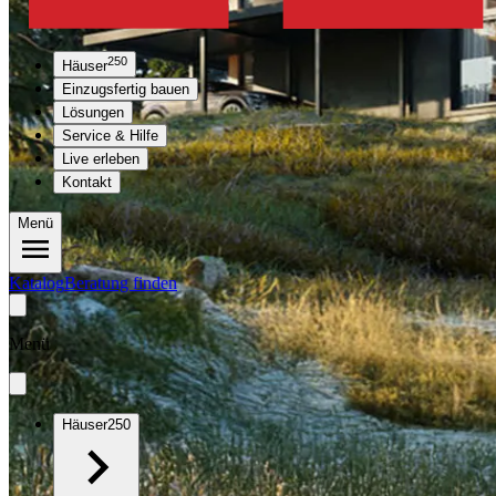
250
Häuser
Einzugsfertig bauen
Lösungen
Service & Hilfe
Live erleben
Kontakt
Menü
Katalog
Beratung finden
Menü
Häuser
250