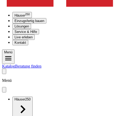
250
Häuser
Einzugsfertig bauen
Lösungen
Service & Hilfe
Live erleben
Kontakt
Menü
Katalog
Beratung finden
Menü
Häuser
250