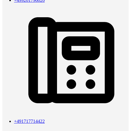
+499201796020
+491717714422