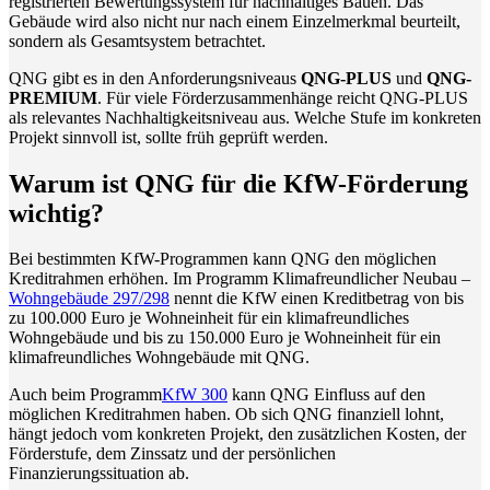
registrierten Bewertungssystem für nachhaltiges Bauen. Das
Gebäude wird also nicht nur nach einem Einzelmerkmal beurteilt,
sondern als Gesamtsystem betrachtet.
QNG gibt es in den Anforderungsniveaus
QNG-PLUS
und
QNG-
PREMIUM
. Für viele Förderzusammenhänge reicht QNG-PLUS
als relevantes Nachhaltigkeitsniveau aus. Welche Stufe im konkreten
Projekt sinnvoll ist, sollte früh geprüft werden.
Warum ist QNG für die KfW-Förderung
wichtig?
Bei bestimmten KfW-Programmen kann QNG den möglichen
Kreditrahmen erhöhen. Im Programm Klimafreundlicher Neubau –
Wohngebäude 297/298
nennt die KfW einen Kreditbetrag von bis
zu 100.000 Euro je Wohneinheit für ein klimafreundliches
Wohngebäude und bis zu 150.000 Euro je Wohneinheit für ein
klimafreundliches Wohngebäude mit QNG.
Auch beim Programm
KfW 300
kann QNG Einfluss auf den
möglichen Kreditrahmen haben. Ob sich QNG finanziell lohnt,
hängt jedoch vom konkreten Projekt, den zusätzlichen Kosten, der
Förderstufe, dem Zinssatz und der persönlichen
Finanzierungssituation ab.