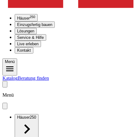
250
Häuser
Einzugsfertig bauen
Lösungen
Service & Hilfe
Live erleben
Kontakt
Menü
Katalog
Beratung finden
Menü
Häuser
250