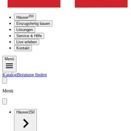
250
Häuser
Einzugsfertig bauen
Lösungen
Service & Hilfe
Live erleben
Kontakt
Menü
Katalog
Beratung finden
Menü
Häuser
250