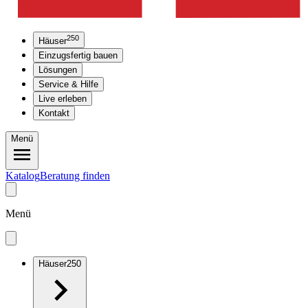
250
Häuser
Einzugsfertig bauen
Lösungen
Service & Hilfe
Live erleben
Kontakt
Menü
Katalog
Beratung finden
Menü
Häuser
250