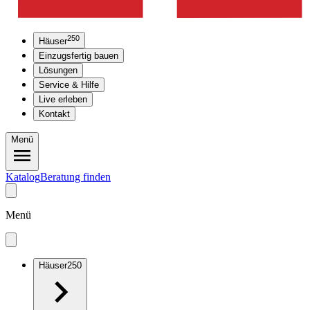
250
Häuser
Einzugsfertig bauen
Lösungen
Service & Hilfe
Live erleben
Kontakt
Menü
Katalog
Beratung finden
Menü
Häuser
250