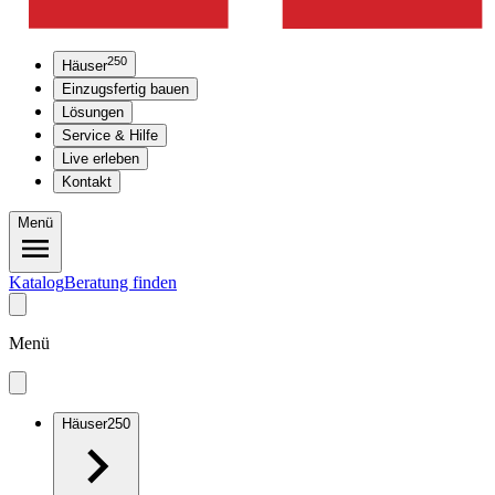
250
Häuser
Einzugsfertig bauen
Lösungen
Service & Hilfe
Live erleben
Kontakt
Menü
Katalog
Beratung finden
Menü
Häuser
250