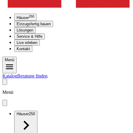
250
Häuser
Einzugsfertig bauen
Lösungen
Service & Hilfe
Live erleben
Kontakt
Menü
Katalog
Beratung finden
Menü
Häuser
250