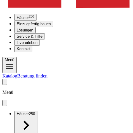
250
Häuser
Einzugsfertig bauen
Lösungen
Service & Hilfe
Live erleben
Kontakt
Menü
Katalog
Beratung finden
Menü
Häuser
250