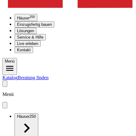
250
Häuser
Einzugsfertig bauen
Lösungen
Service & Hilfe
Live erleben
Kontakt
Menü
Katalog
Beratung finden
Menü
Häuser
250