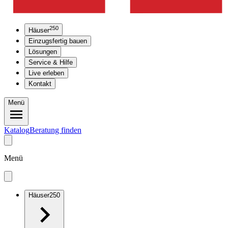
250
Häuser
Einzugsfertig bauen
Lösungen
Service & Hilfe
Live erleben
Kontakt
Menü
Katalog
Beratung finden
Menü
Häuser
250