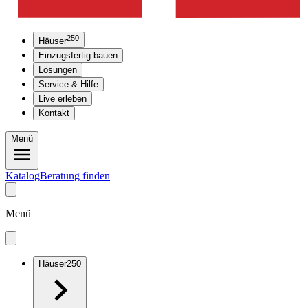
250
Häuser
Einzugsfertig bauen
Lösungen
Service & Hilfe
Live erleben
Kontakt
Menü
Katalog
Beratung finden
Menü
Häuser
250