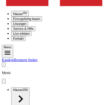
250
Häuser
Einzugsfertig bauen
Lösungen
Service & Hilfe
Live erleben
Kontakt
Menü
Katalog
Beratung finden
Menü
Häuser
250