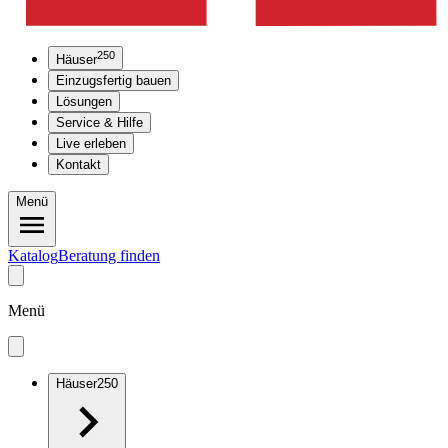
250
Häuser
Einzugsfertig bauen
Lösungen
Service & Hilfe
Live erleben
Kontakt
Menü
Katalog
Beratung finden
Menü
Häuser
250