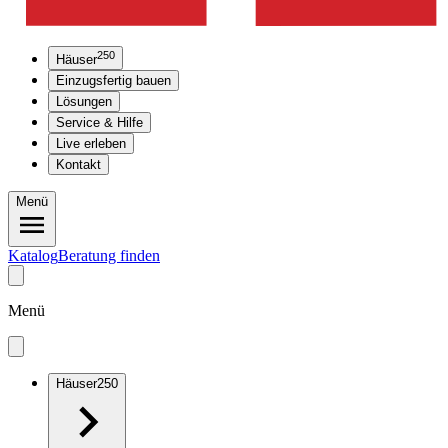
250
Häuser
Einzugsfertig bauen
Lösungen
Service & Hilfe
Live erleben
Kontakt
Menü
Katalog
Beratung finden
Menü
Häuser
250