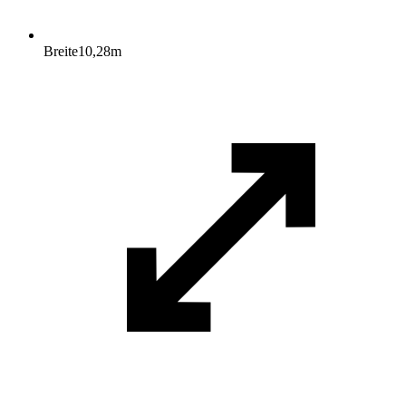
Breite
10,28
m