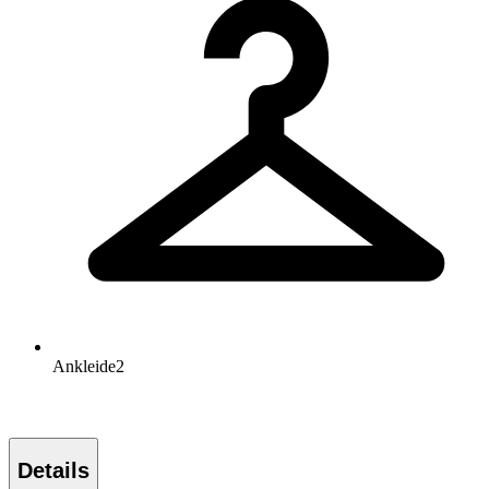
Ankleide
2
Details