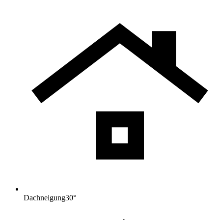
Dachneigung
30
°