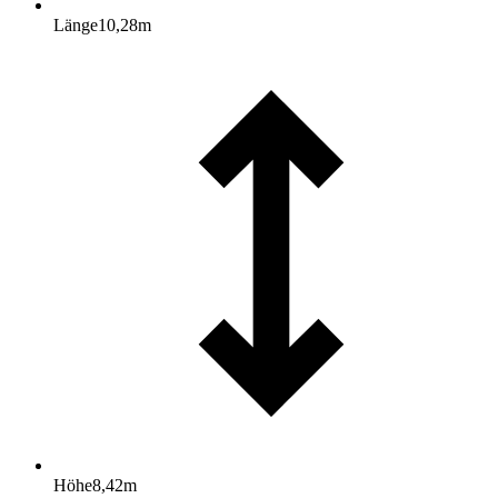
Länge
10,28
m
Höhe
8,42
m