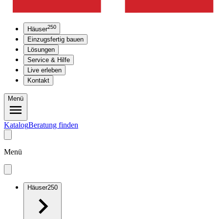
250
Häuser
Einzugsfertig bauen
Lösungen
Service & Hilfe
Live erleben
Kontakt
Menü
Katalog
Beratung finden
Menü
Häuser
250