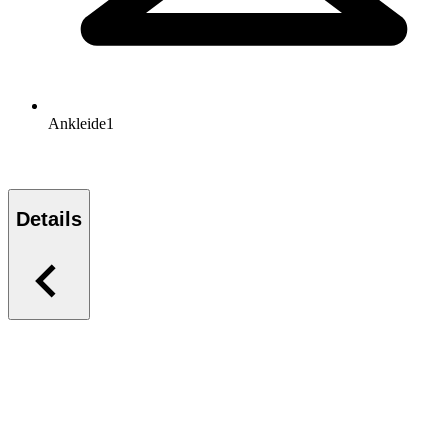
Ankleide
1
Details