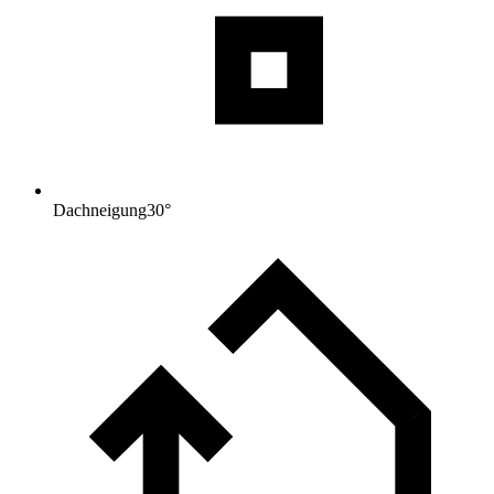
Dachneigung
30
°