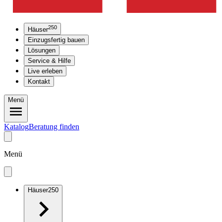
250
Häuser
Einzugsfertig bauen
Lösungen
Service & Hilfe
Live erleben
Kontakt
Menü
Katalog
Beratung finden
Menü
Häuser
250