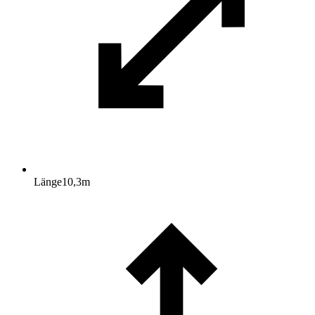
Länge
10,3
m