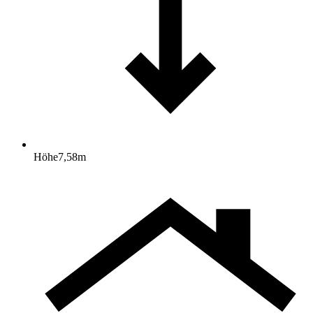
Höhe
7,58
m