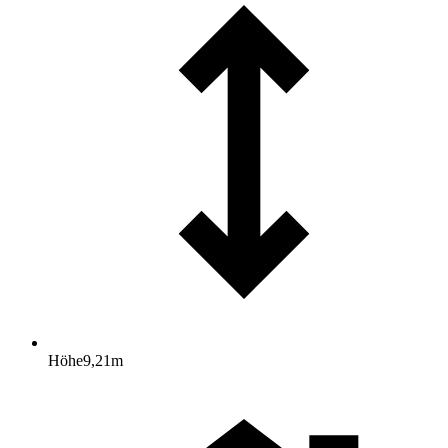
Höhe
9,21
m