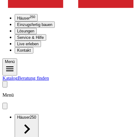
250
Häuser
Einzugsfertig bauen
Lösungen
Service & Hilfe
Live erleben
Kontakt
Menü
Katalog
Beratung finden
Menü
Häuser
250