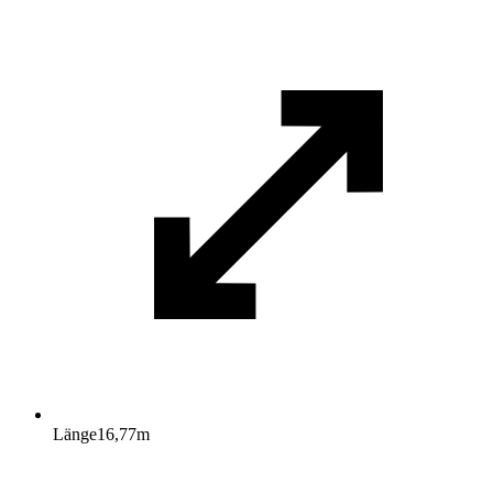
Länge
16,77
m