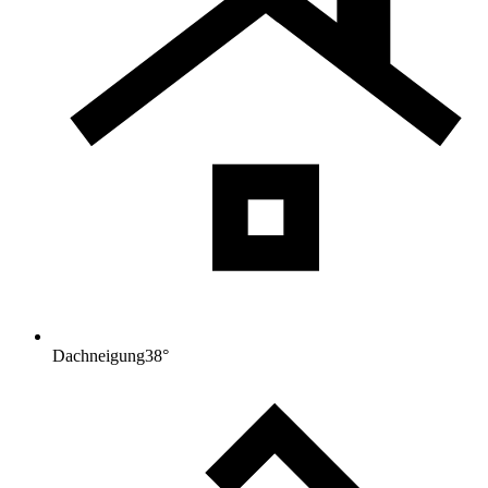
Dachneigung
38
°