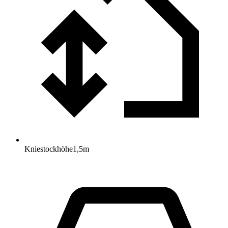
Kniestockhöhe
1,5
m