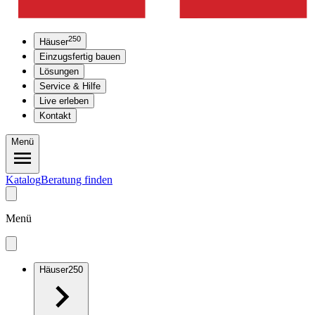
250
Häuser
Einzugsfertig bauen
Lösungen
Service & Hilfe
Live erleben
Kontakt
Menü
Katalog
Beratung finden
Menü
Häuser
250