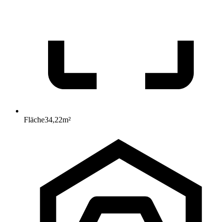
Fläche
34,22
m²