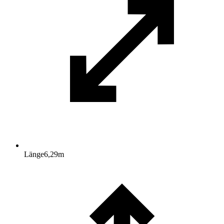
Länge
6,29
m