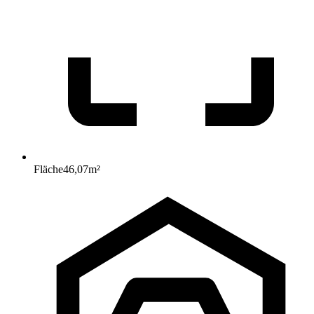
Fläche
46,07
m²