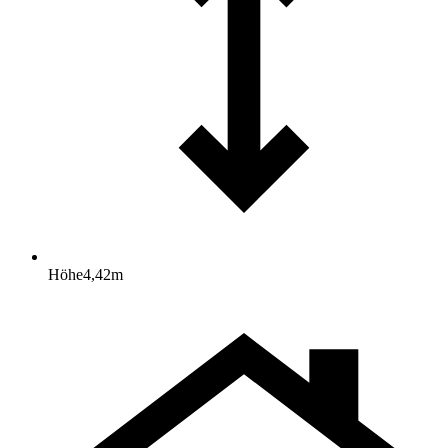
Höhe
4,42
m