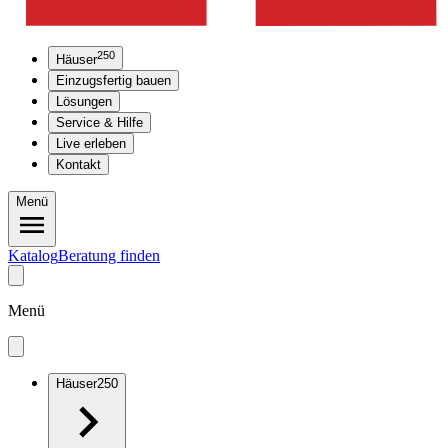
250
Häuser
Einzugsfertig bauen
Lösungen
Service & Hilfe
Live erleben
Kontakt
Menü
Katalog
Beratung finden
Menü
Häuser
250