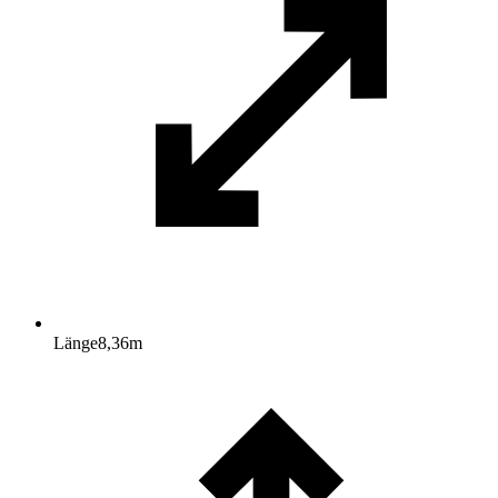
Länge
8,36
m