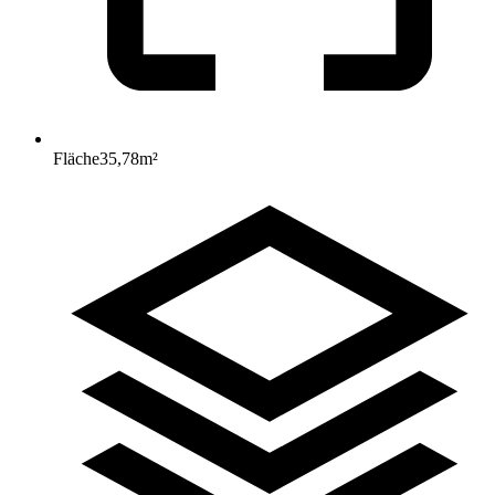
Fläche
35,78
m²