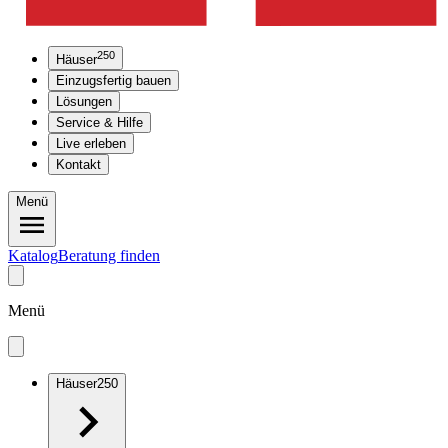
250
Häuser
Einzugsfertig bauen
Lösungen
Service & Hilfe
Live erleben
Kontakt
Menü
Katalog
Beratung finden
Menü
Häuser
250