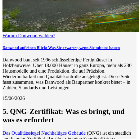
Warum Danwood wählen?
Danwood auf einen Blick: Was Sie erwartet, wenn Sie mit uns bauen
Danwood baut seit 1996 schlüsselfertige Fertighäuser in
Holzbauweise. Über 18.000 Häuser in ganz Europa, mehr als 230
Hausmodelle und eine Produktion, die auf Präzision,
Wiederholbarkeit und Qualitätskontrolle ausgelegt ist. Diese Seite
fasst zusammen, was Danwood als Baupartner konkret bietet – in
Zahlen, Standards und Leistungen.
15/06/2026
5. QNG-Zertifikat: Was es bringt, und
was es erfordert
Das Qualitätssiegel Nachhaltiges Gebäude
(QNG) ist ein staatlich
anerkanntes Zertifikat, das über die reine Energieeffizienz