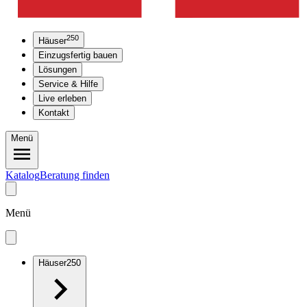
250
Häuser
Einzugsfertig bauen
Lösungen
Service & Hilfe
Live erleben
Kontakt
Menü
Katalog
Beratung finden
Menü
Häuser
250