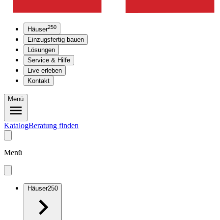
250
Häuser
Einzugsfertig bauen
Lösungen
Service & Hilfe
Live erleben
Kontakt
Menü
Katalog
Beratung finden
Menü
Häuser
250