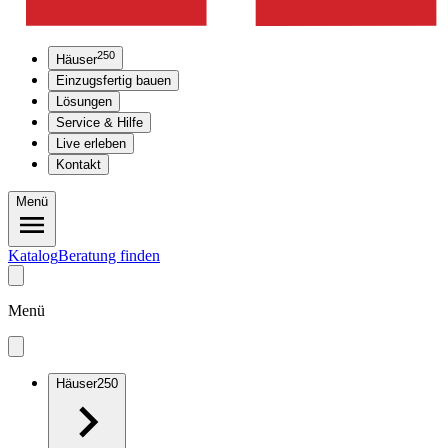
250
Häuser
Einzugsfertig bauen
Lösungen
Service & Hilfe
Live erleben
Kontakt
Menü
Katalog
Beratung finden
Menü
Häuser
250