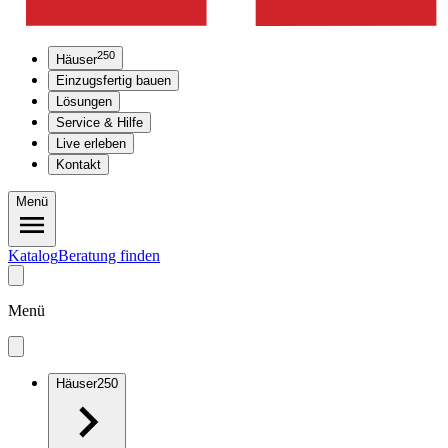
250
Häuser
Einzugsfertig bauen
Lösungen
Service & Hilfe
Live erleben
Kontakt
Menü
Katalog
Beratung finden
Menü
Häuser
250