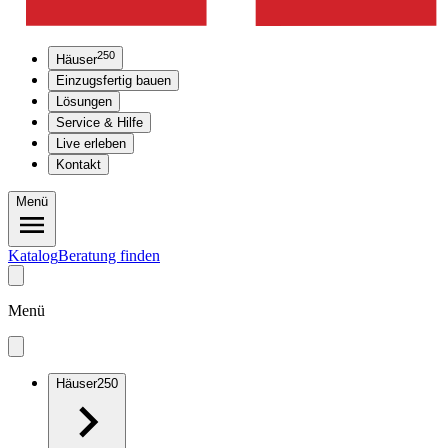
250
Häuser
Einzugsfertig bauen
Lösungen
Service & Hilfe
Live erleben
Kontakt
Menü
Katalog
Beratung finden
Menü
Häuser
250