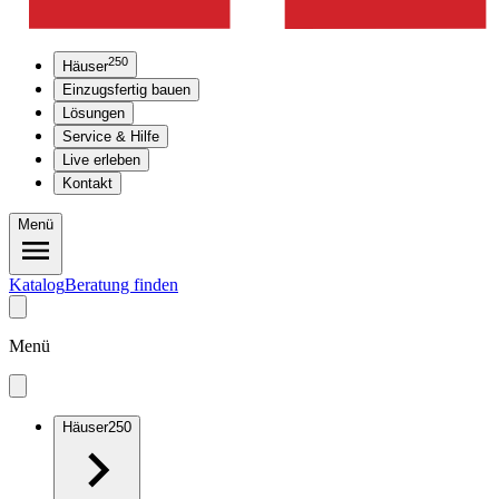
250
Häuser
Einzugsfertig bauen
Lösungen
Service & Hilfe
Live erleben
Kontakt
Menü
Katalog
Beratung finden
Menü
Häuser
250