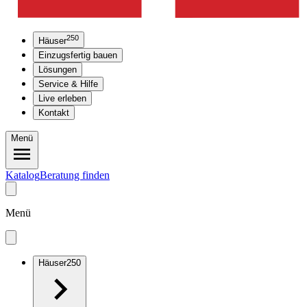
250
Häuser
Einzugsfertig bauen
Lösungen
Service & Hilfe
Live erleben
Kontakt
Menü
Katalog
Beratung finden
Menü
Häuser
250