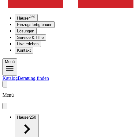
250
Häuser
Einzugsfertig bauen
Lösungen
Service & Hilfe
Live erleben
Kontakt
Menü
Katalog
Beratung finden
Menü
Häuser
250