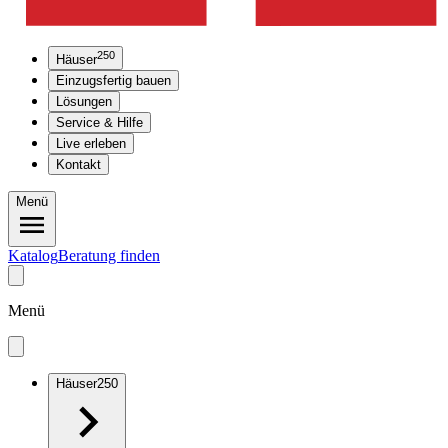
250
Häuser
Einzugsfertig bauen
Lösungen
Service & Hilfe
Live erleben
Kontakt
Menü
Katalog
Beratung finden
Menü
Häuser
250