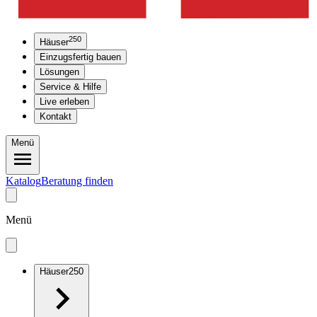
250
Häuser
Einzugsfertig bauen
Lösungen
Service & Hilfe
Live erleben
Kontakt
Menü
Katalog
Beratung finden
Menü
Häuser
250