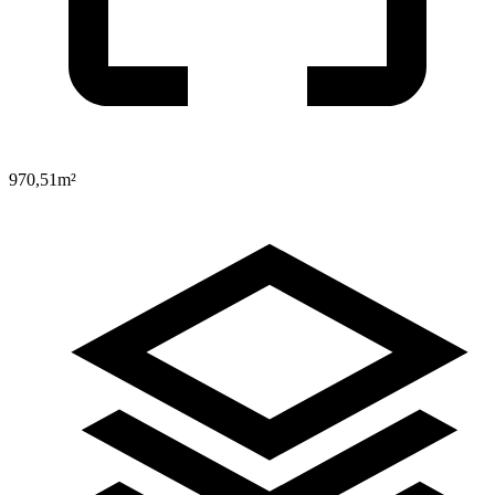
970,51
m²