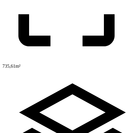
735,61
m²