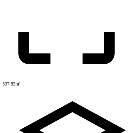
507,83
m²