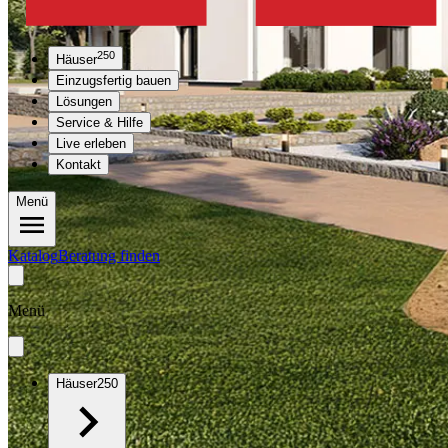
250
Häuser
Einzugsfertig bauen
Lösungen
Service & Hilfe
Live erleben
Kontakt
Menü
Katalog
Beratung finden
Menü
Häuser
250