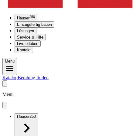
250
Häuser
Einzugsfertig bauen
Lösungen
Service & Hilfe
Live erleben
Kontakt
Menü
Katalog
Beratung finden
Menü
Häuser
250