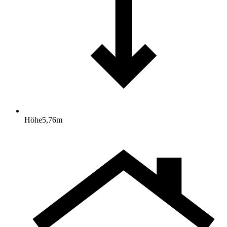
Höhe
5,76
m