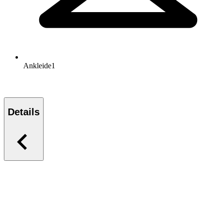
Ankleide
1
Details