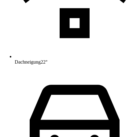
Dachneigung
22
°