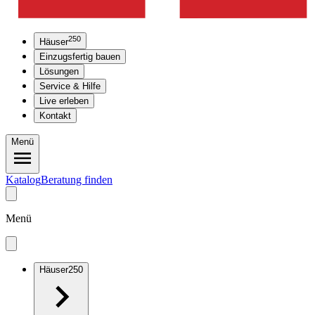
250
Häuser
Einzugsfertig bauen
Lösungen
Service & Hilfe
Live erleben
Kontakt
Menü
Katalog
Beratung finden
Menü
Häuser
250