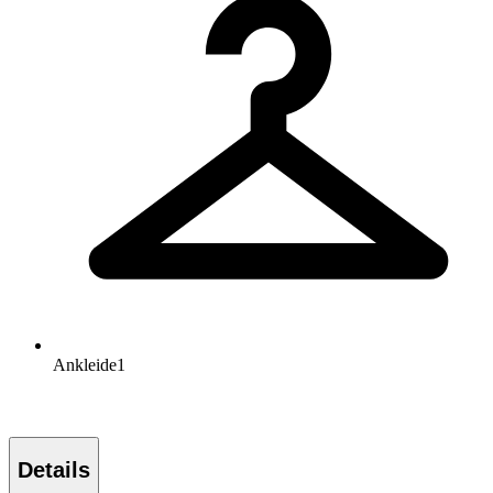
Ankleide
1
Details