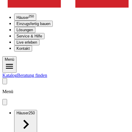
250
Häuser
Einzugsfertig bauen
Lösungen
Service & Hilfe
Live erleben
Kontakt
Menü
Katalog
Beratung finden
Menü
Häuser
250