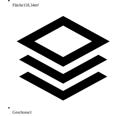
Fläche
118,34
m²
Geschosse
1