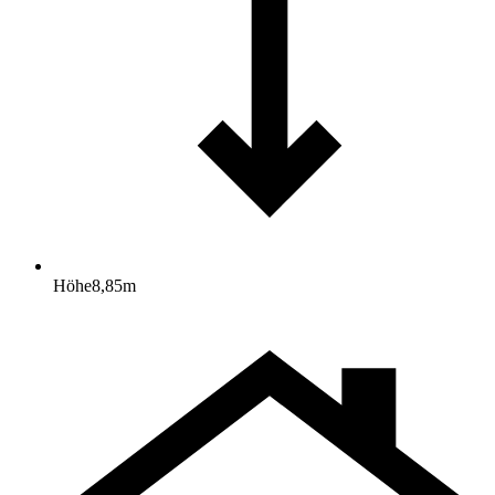
Höhe
8,85
m