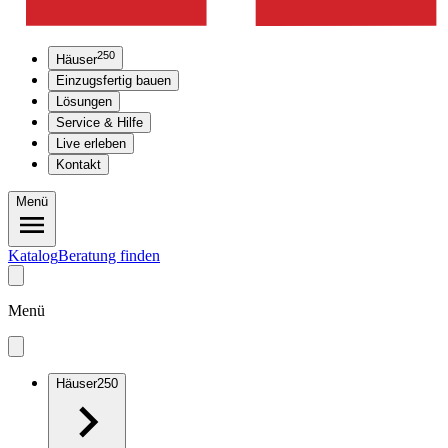
250
Häuser
Einzugsfertig bauen
Lösungen
Service & Hilfe
Live erleben
Kontakt
Menü
Katalog
Beratung finden
Menü
Häuser
250