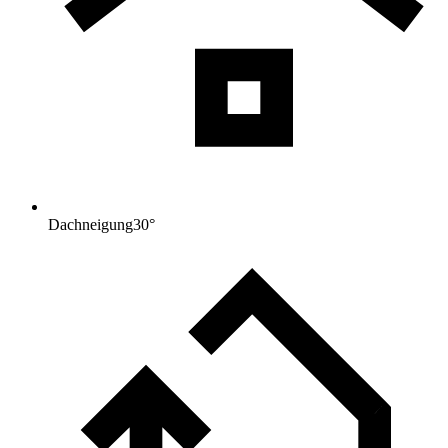
Dachneigung
30
°