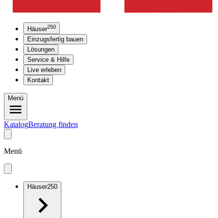
250
Häuser
Einzugsfertig bauen
Lösungen
Service & Hilfe
Live erleben
Kontakt
Menü
Katalog
Beratung finden
Menü
Häuser
250