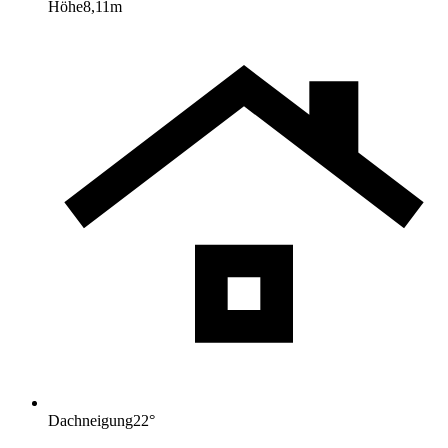
Höhe
8,11
m
Dachneigung
22
°