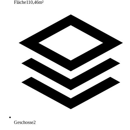
Fläche
110,46
m²
Geschosse
2