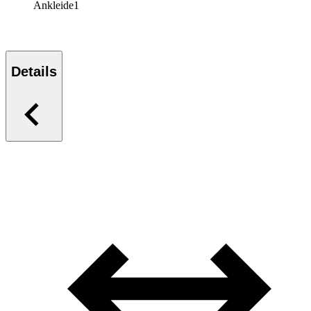
Ankleide
1
Details