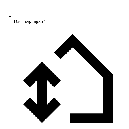
Dachneigung
36
°