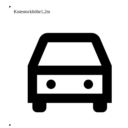
Kniestockhöhe
1,2
m