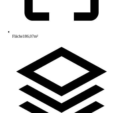
Fläche
186,07
m²