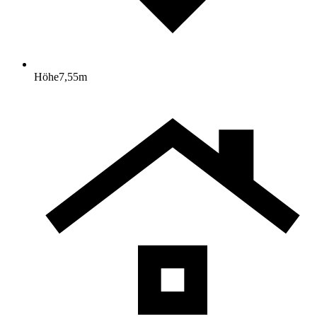
Höhe
7,55
m