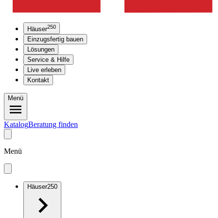
250
Häuser
Einzugsfertig bauen
Lösungen
Service & Hilfe
Live erleben
Kontakt
Menü
Katalog
Beratung finden
Menü
Häuser
250